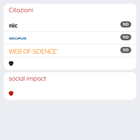
Citazioni
ND
ND
ND
social impact
Powered by
IRIS
-
about IRIS
-