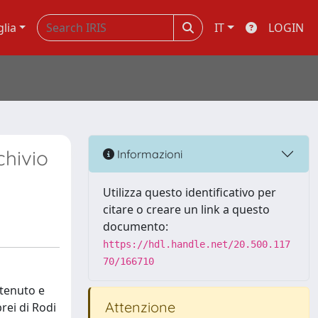
glia
IT
LOGIN
chivio
Informazioni
Utilizza questo identificativo per
citare o creare un link a questo
documento:
https://hdl.handle.net/20.500.117
70/166710
ntenuto e
Attenzione
rei di Rodi