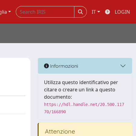
glia
IT
LOGIN
Informazioni
Utilizza questo identificativo per
citare o creare un link a questo
documento:
https://hdl.handle.net/20.500.117
70/166890
Attenzione