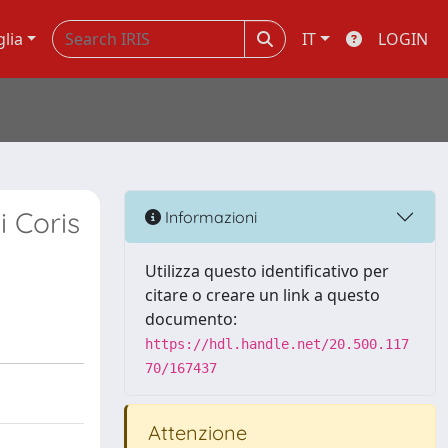
glia
IT
LOGIN
i Coris
Informazioni
Utilizza questo identificativo per
citare o creare un link a questo
documento:
https://hdl.handle.net/20.500.117
70/167437
Attenzione