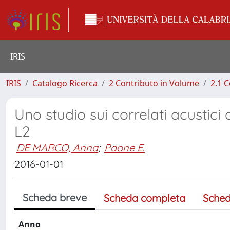
IRIS
IRIS
Catalogo Ricerca
2 Contributo in Volume
2.1 C
Uno studio sui correlati acustici 
L2
DE MARCO, Anna
;
Paone E.
2016-01-01
Scheda breve
Scheda completa
Sched
Anno