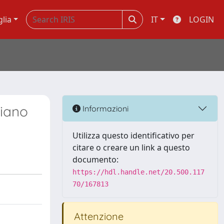
glia
IT
LOGIN
liano
Informazioni
Utilizza questo identificativo per
citare o creare un link a questo
documento:
https://hdl.handle.net/20.500.117
70/167813
Attenzione