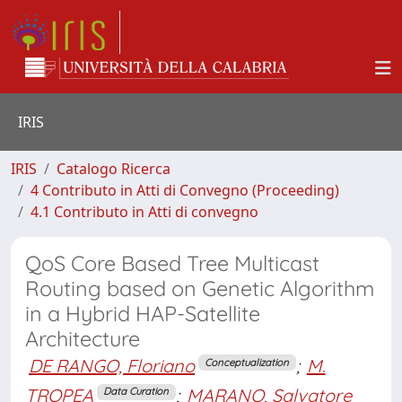
IRIS
IRIS
Catalogo Ricerca
4 Contributo in Atti di Convegno (Proceeding)
4.1 Contributo in Atti di convegno
QoS Core Based Tree Multicast
Routing based on Genetic Algorithm
in a Hybrid HAP-Satellite
Architecture
DE RANGO, Floriano
;
M.
Conceptualization
TROPEA
;
MARANO, Salvatore
Data Curation