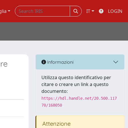
glia
IT
LOGIN
rre
Informazioni
Utilizza questo identificativo per
citare o creare un link a questo
documento:
https://hdl.handle.net/20.500.117
70/168050
Attenzione