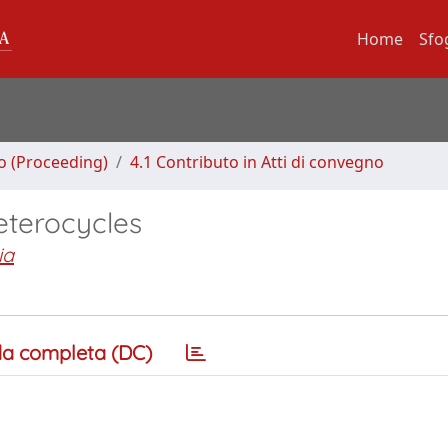
Home
Sfo
no (Proceeding)
4.1 Contributo in Atti di convegno
eterocycles
ia
a completa (DC)