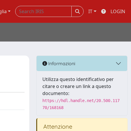
glia
IT
LOGIN
Informazioni
Utilizza questo identificativo per
citare o creare un link a questo
documento:
https://hdl.handle.net/20.500.117
70/168168
Attenzione