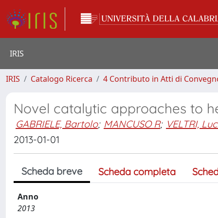
IRIS
IRIS
Catalogo Ricerca
4 Contributo in Atti di Conveg
Novel catalytic approaches to h
GABRIELE, Bartolo
;
MANCUSO R
;
VELTRI, Luc
2013-01-01
Scheda breve
Scheda completa
Sched
Anno
2013