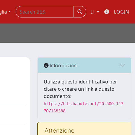
glia
IT
LOGIN
Informazioni
Utilizza questo identificativo per
citare o creare un link a questo
documento:
https://hdl.handle.net/20.500.117
70/168388
Attenzione