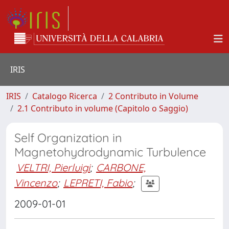
IRIS
IRIS
Catalogo Ricerca
2 Contributo in Volume
2.1 Contributo in volume (Capitolo o Saggio)
Self Organization in
Magnetohydrodynamic Turbulence
VELTRI, Pierluigi
;
CARBONE,
Vincenzo
;
LEPRETI, Fabio
;
2009-01-01