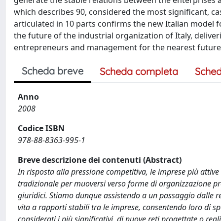
generate the stable relations between the enterprises 
which describes 90, considered the most significant, c
articulated in 10 parts confirms the new Italian model
the future of the industrial organization of Italy, delive
entrepreneurs and management for the nearest future
Scheda breve
Scheda completa
Sched
Anno
2008
Codice ISBN
978-88-8363-995-1
Breve descrizione dei contenuti (Abstract)
In risposta alla pressione competitiva, le imprese più attiv
tradizionale per muoversi verso forme di organizzazione pro
giuridici. Stiamo dunque assistendo a un passaggio dalle ret
vita a rapporti stabili tra le imprese, consentendo loro di sp
considerati i più significativi, di nuove reti progettate o r