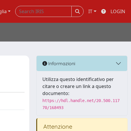
glia
IT
LOGIN
Informazioni
Utilizza questo identificativo per
citare o creare un link a questo
documento:
https://hdl.handle.net/20.500.117
70/168493
Attenzione