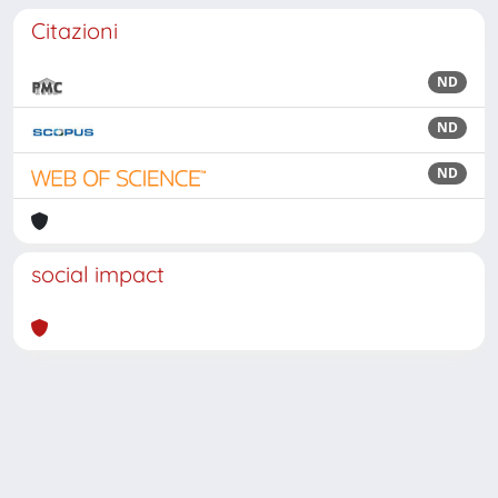
Citazioni
ND
ND
ND
social impact
Powered by
IRIS
-
about IRIS
-