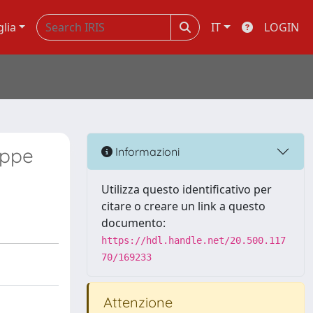
glia
IT
LOGIN
eppe
Informazioni
Utilizza questo identificativo per
citare o creare un link a questo
documento:
https://hdl.handle.net/20.500.117
70/169233
Attenzione