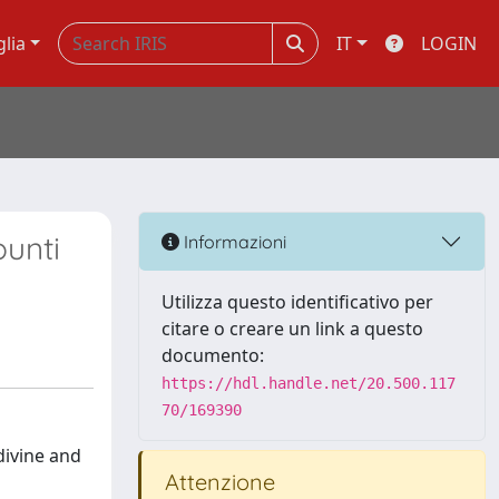
glia
IT
LOGIN
punti
Informazioni
Utilizza questo identificativo per
citare o creare un link a questo
documento:
https://hdl.handle.net/20.500.117
70/169390
divine and
Attenzione