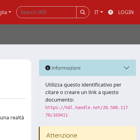
glia
IT
LOGIN
Informazioni
Utilizza questo identificativo per
citare o creare un link a questo
documento:
https://hdl.handle.net/20.500.117
70/169411
 una realtà
Attenzione