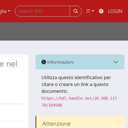
glia
IT
LOGIN
e nel
Informazioni
Utilizza questo identificativo per
citare o creare un link a questo
documento:
https://hdl.handle.net/20.500.117
70/169500
Attenzione