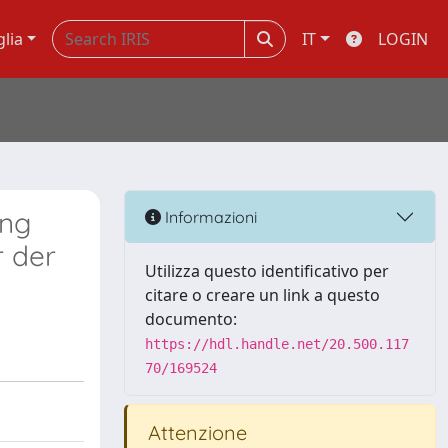
glia
IT
LOGIN
ung
Informazioni
r der
Utilizza questo identificativo per
citare o creare un link a questo
documento:
https://hdl.handle.net/20.500.117
70/169524
Attenzione