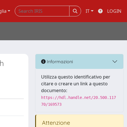
glia
IT
LOGIN
sh
Informazioni
Utilizza questo identificativo per
citare o creare un link a questo
documento:
https://hdl.handle.net/20.500.117
70/169573
Attenzione