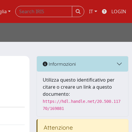
glia
IT
LOGIN
Informazioni
Utilizza questo identificativo per
citare o creare un link a questo
documento:
https://hdl.handle.net/20.500.117
70/169881
Attenzione