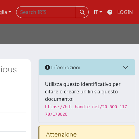
glia
IT
LOGIN
ious
Informazioni
Utilizza questo identificativo per
citare o creare un link a questo
documento:
https://hdl.handle.net/20.500.117
70/170020
Attenzione