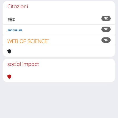
Citazioni
ND
ND
ND
social impact
Powered by
IRIS
-
about IRIS
-