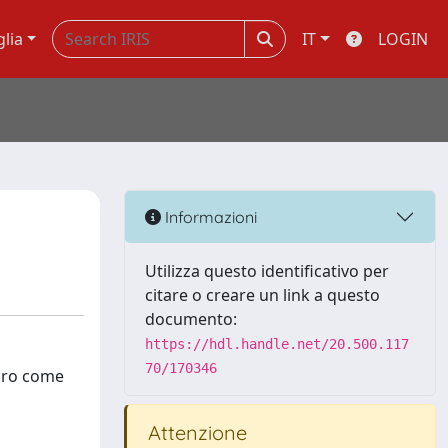
glia
IT
LOGIN
Informazioni
Utilizza questo identificativo per
citare o creare un link a questo
documento:
https://hdl.handle.net/20.500.117
70/170346
voro come
Attenzione