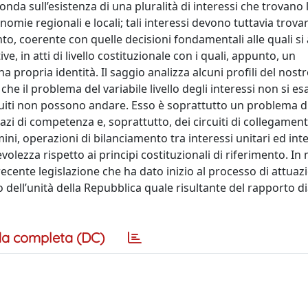
onda sull’esistenza di una pluralità di interessi che trovano 
tonomie regionali e locali; tali interessi devono tuttavia trovar
nto, coerente con quelle decisioni fondamentali alle quali s
e, in atti di livello costituzionale con i quali, appunto, un
a propria identità. Il saggio analizza alcuni profili del nos
he il problema del variabile livello degli interessi non si es
ostituiti non possono andare. Esso è soprattutto un problema d
spazi di competenza e, soprattutto, dei circuiti di collegament
rmini, operazioni di bilanciamento tra interessi unitari ed int
evolezza rispetto ai principi costituzionali di riferimento. I
 recente legislazione che ha dato inizio al processo di attuaz
o dell’unità della Repubblica quale risultante del rapporto di
a completa (DC)