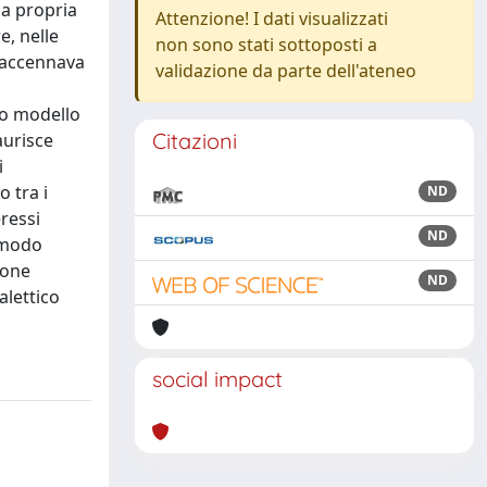
la propria
Attenzione! I dati visualizzati
e, nelle
non sono stati sottoposti a
i accennava
validazione da parte dell'ateneo
tro modello
Citazioni
aurisce
i
o tra i
ND
eressi
ND
n modo
ione
ND
alettico
social impact