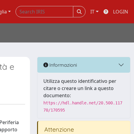
glia
IT
LOGIN
tà e
Informazioni
Utilizza questo identificativo per
citare o creare un link a questo
documento:
https://hdl.handle.net/20.500.117
70/170595
Periferia
Attenzione
 rapporto