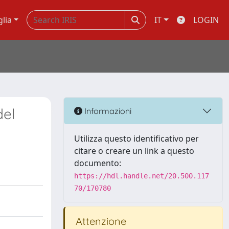
glia
IT
LOGIN
del
Informazioni
Utilizza questo identificativo per
citare o creare un link a questo
documento:
https://hdl.handle.net/20.500.117
70/170780
Attenzione