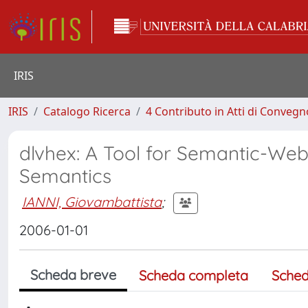
IRIS
IRIS
Catalogo Ricerca
4 Contributo in Atti di Conveg
dlvhex: A Tool for Semantic-We
Semantics
IANNI, Giovambattista
;
2006-01-01
Scheda breve
Scheda completa
Sched