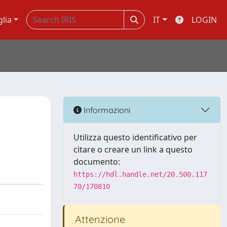
glia
IT
LOGIN
Informazioni
Utilizza questo identificativo per
citare o creare un link a questo
documento:
https://hdl.handle.net/20.500.117
70/170810
Attenzione