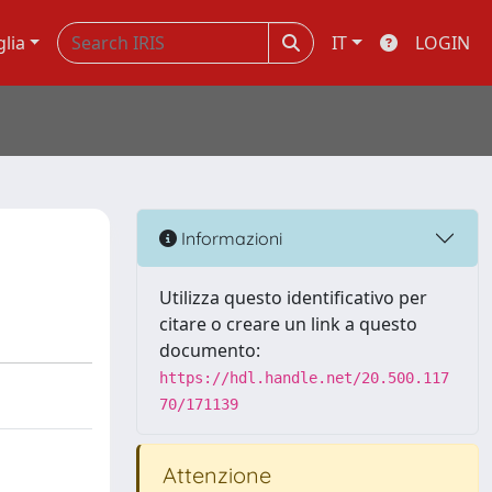
glia
IT
LOGIN
Informazioni
Utilizza questo identificativo per
citare o creare un link a questo
documento:
https://hdl.handle.net/20.500.117
70/171139
Attenzione