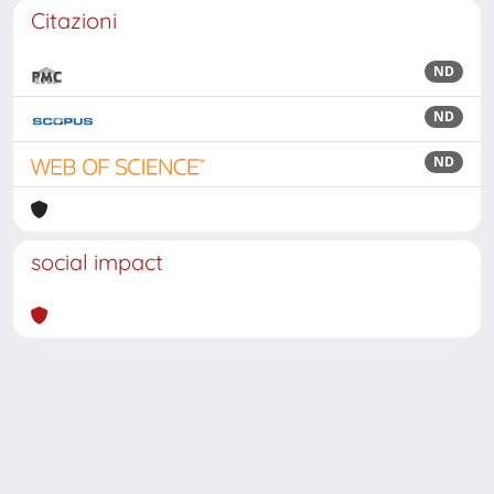
Citazioni
ND
ND
ND
social impact
Powered by
IRIS
-
about IRIS
-