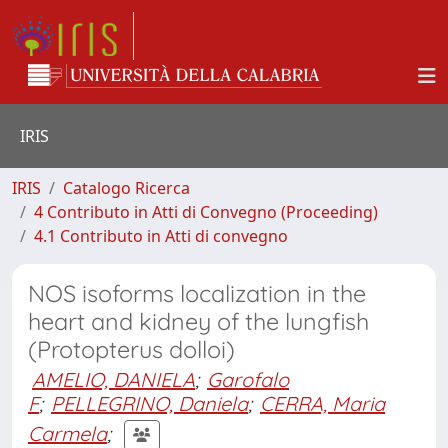
IRIS
IRIS
Catalogo Ricerca
4 Contributo in Atti di Convegno (Proceeding)
4.1 Contributo in Atti di convegno
NOS isoforms localization in the
heart and kidney of the lungfish
(Protopterus dolloi)
AMELIO, DANIELA
;
Garofalo
F
;
PELLEGRINO, Daniela
;
CERRA, Maria
Carmela
;