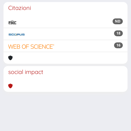
Citazioni
ND
18
16
social impact
Powered by
IRIS
-
about IRIS
-