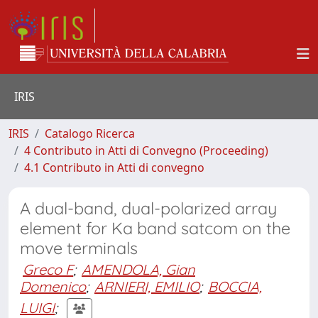
IRIS
IRIS
Catalogo Ricerca
4 Contributo in Atti di Convegno (Proceeding)
4.1 Contributo in Atti di convegno
A dual-band, dual-polarized array
element for Ka band satcom on the
move terminals
Greco F
;
AMENDOLA, Gian
Domenico
;
ARNIERI, EMILIO
;
BOCCIA,
LUIGI
;