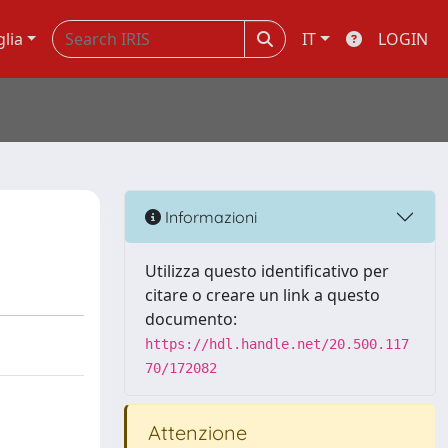
glia
IT
LOGIN
Informazioni
Utilizza questo identificativo per
citare o creare un link a questo
documento:
https://hdl.handle.net/20.500.117
70/172082
Attenzione