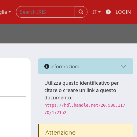
glia
IT
LOGIN
Informazioni
Utilizza questo identificativo per
citare o creare un link a questo
documento:
https://hdl.handle.net/20.500.117
70/172152
Attenzione