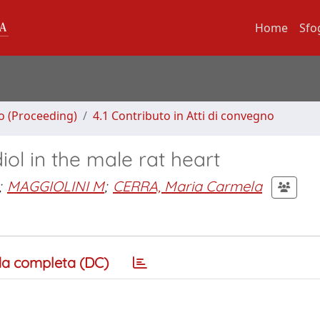
Home
Sfo
no (Proceeding)
4.1 Contributo in Atti di convegno
iol in the male rat heart
;
MAGGIOLINI M
;
CERRA, Maria Carmela
a completa (DC)