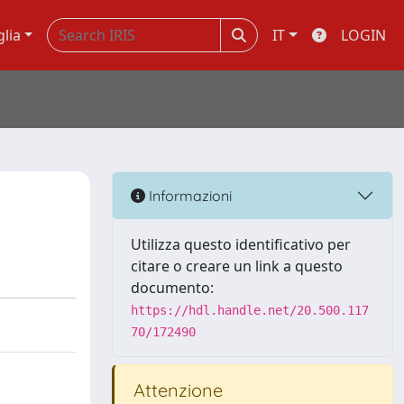
glia
IT
LOGIN
Informazioni
Utilizza questo identificativo per
citare o creare un link a questo
documento:
https://hdl.handle.net/20.500.117
70/172490
Attenzione