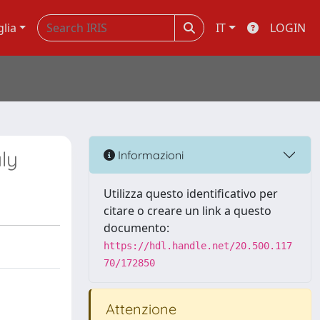
glia
IT
LOGIN
ly
Informazioni
Utilizza questo identificativo per
citare o creare un link a questo
documento:
https://hdl.handle.net/20.500.117
70/172850
Attenzione