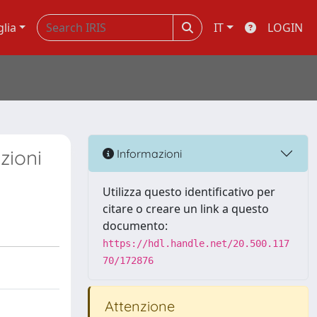
glia
IT
LOGIN
zioni
Informazioni
Utilizza questo identificativo per
citare o creare un link a questo
documento:
https://hdl.handle.net/20.500.117
70/172876
Attenzione