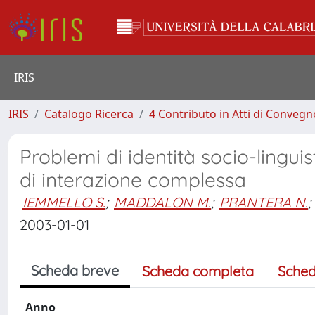
IRIS
IRIS
Catalogo Ricerca
4 Contributo in Atti di Conveg
Problemi di identità socio-linguis
di interazione complessa
IEMMELLO S.
;
MADDALON M.
;
PRANTERA N.
;
2003-01-01
Scheda breve
Scheda completa
Sched
Anno