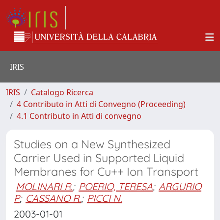
IRIS
IRIS
Catalogo Ricerca
4 Contributo in Atti di Convegno (Proceeding)
4.1 Contributo in Atti di convegno
Studies on a New Synthesized
Carrier Used in Supported Liquid
Membranes for Cu++ Ion Transport
MOLINARI R.
;
POERIO, TERESA
;
ARGURIO
P
;
CASSANO R.
;
PICCI N.
2003-01-01