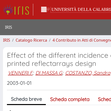
IRIS
IRIS
Catalogo Ricerca
4 Contributo in Atti di Conveg
Effect of the different incidenc
printed reflectarrays design
VENNERI F
;
DI MASSA G
;
COSTANZO, Sandra
2003-01-01
Scheda breve
Scheda completa
Sched