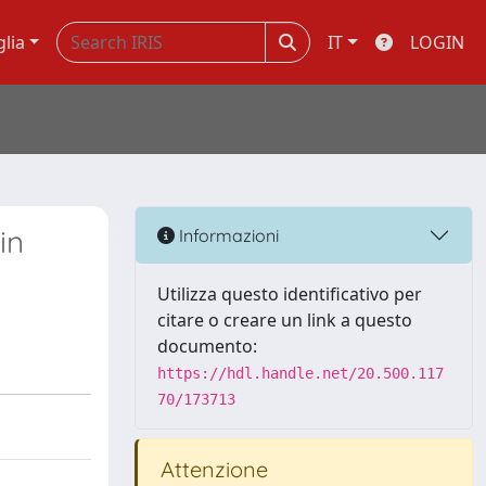
glia
IT
LOGIN
in
Informazioni
Utilizza questo identificativo per
citare o creare un link a questo
documento:
https://hdl.handle.net/20.500.117
70/173713
Attenzione