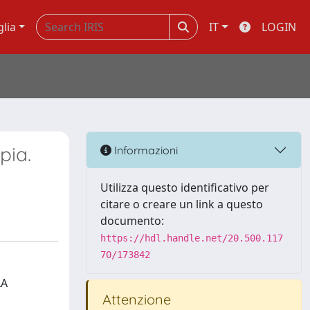
glia
IT
LOGIN
pia.
Informazioni
Utilizza questo identificativo per
citare o creare un link a questo
documento:
https://hdl.handle.net/20.500.117
70/173842
LA
Attenzione