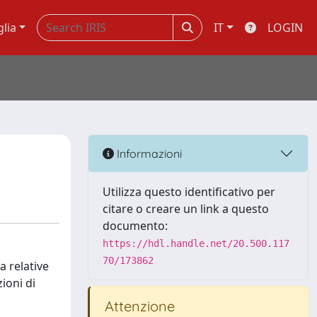
glia
IT
LOGIN
Informazioni
Utilizza questo identificativo per
citare o creare un link a questo
documento:
https://hdl.handle.net/20.500.117
70/173862
a relative
zioni di
Attenzione