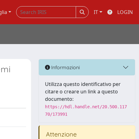
glia
IT
LOGIN
emi
Informazioni
Utilizza questo identificativo per
citare o creare un link a questo
documento:
https://hdl.handle.net/20.500.117
70/173991
Attenzione