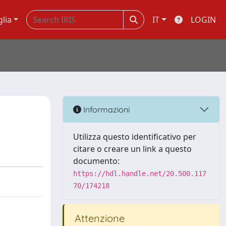
glia
IT
LOGIN
Informazioni
Utilizza questo identificativo per
citare o creare un link a questo
documento:
https://hdl.handle.net/20.500.117
70/174218
Attenzione