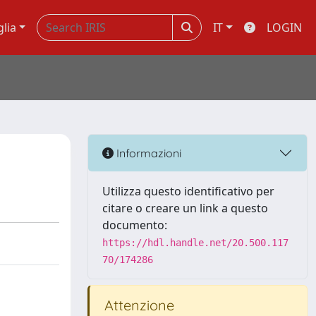
glia
IT
LOGIN
Informazioni
Utilizza questo identificativo per
citare o creare un link a questo
documento:
https://hdl.handle.net/20.500.117
70/174286
Attenzione