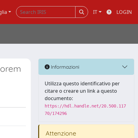
glia
IT
LOGIN
onorem
Informazioni
Utilizza questo identificativo per
citare o creare un link a questo
documento:
https://hdl.handle.net/20.500.117
70/174296
Attenzione