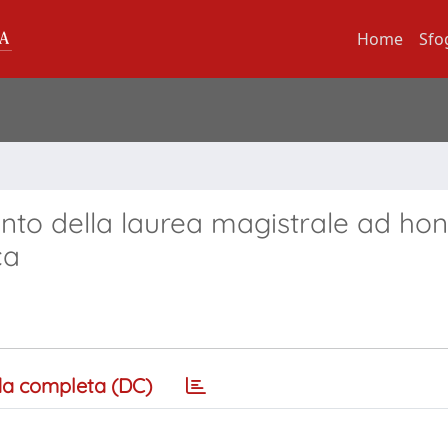
Home
Sfo
mento della laurea magistrale ad h
ca
a completa (DC)