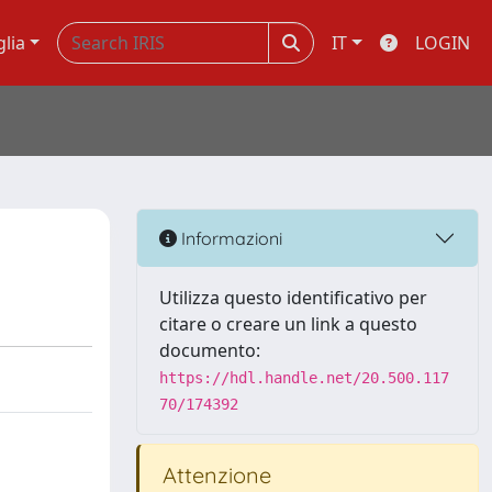
glia
IT
LOGIN
Informazioni
Utilizza questo identificativo per
citare o creare un link a questo
documento:
https://hdl.handle.net/20.500.117
70/174392
Attenzione