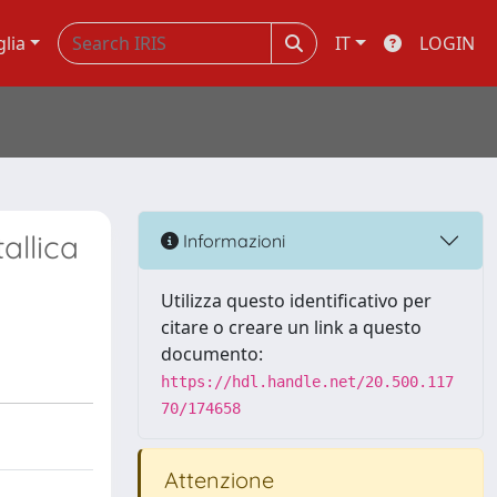
glia
IT
LOGIN
allica
Informazioni
Utilizza questo identificativo per
citare o creare un link a questo
documento:
https://hdl.handle.net/20.500.117
70/174658
Attenzione