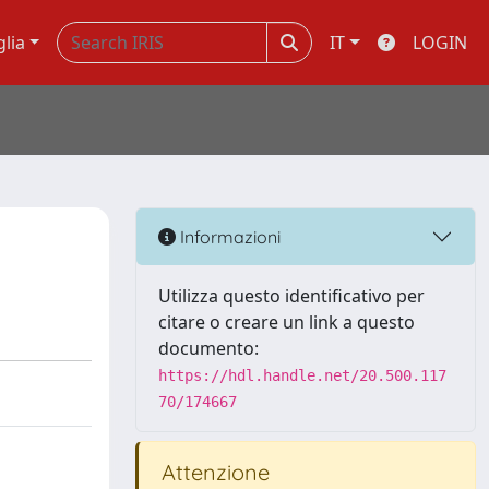
glia
IT
LOGIN
Informazioni
Utilizza questo identificativo per
citare o creare un link a questo
documento:
https://hdl.handle.net/20.500.117
70/174667
Attenzione