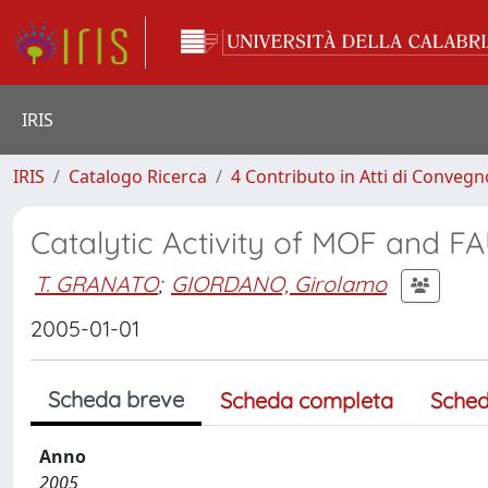
IRIS
IRIS
Catalogo Ricerca
4 Contributo in Atti di Conveg
Catalytic Activity of MOF and F
T. GRANATO
;
GIORDANO, Girolamo
2005-01-01
Scheda breve
Scheda completa
Sched
Anno
2005