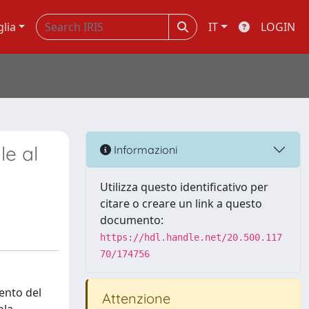
glia
IT
LOGIN
le al
Informazioni
Utilizza questo identificativo per
citare o creare un link a questo
documento:
https://hdl.handle.net/20.500.117
70/174756
ento del
Attenzione