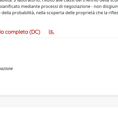
lità. Il laboratorio, rivolto alle classi del triennio della scu
anificato mediante processi di negoziazione - non disgiunt
ella probabilità, nella scoperta delle proprietà che la rifle
a completa (DC)
mazione