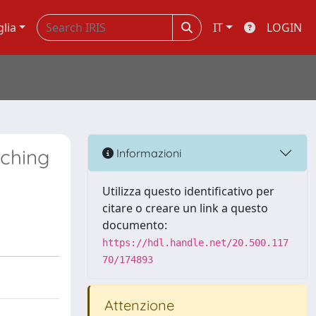
glia
IT
LOGIN
tching
Informazioni
Utilizza questo identificativo per
citare o creare un link a questo
documento:
https://hdl.handle.net/20.500.117
70/174893
Attenzione