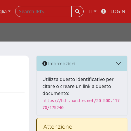
glia
IT
LOGIN
Informazioni
Utilizza questo identificativo per
citare o creare un link a questo
documento:
https://hdl.handle.net/20.500.117
70/175240
Attenzione