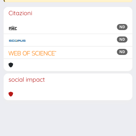
Citazioni
ND
ND
ND
social impact